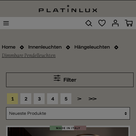
Home
Innenleuchten
Hängeleuchten
Dimmbare Pendelleuchten
Filter
1
2
3
4
5