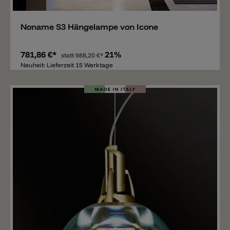
Noname S3 Hängelampe von Icone
781,86 €*
21%
statt
988,20 €*
Neuheit: Lieferzeit 15 Werktage