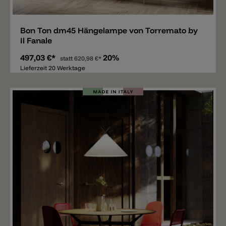
Merken
Bon Ton dm45 Hängelampe von Torremato by
Il Fanale
497,03 €*
20%
statt
620,98 €*
Lieferzeit 20 Werktage