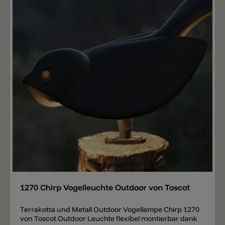
24V / in 100-240V). Gefertigt ist der Körper vom Vogel
aus glasierter toskanischer Majolika, erhältlich in vielen
unterschiedlichen Farben. Das Messing ist eingefärbt
in NAT Natürlich brüniert. Ausgestattet ist der Vogel
mit 2 LED zu insgesamt 4W 370lm und 2700k und
verbreitet einen Lichtstrahl zu 120°. Wichtige Notiz:
Online finden Sie nur eine kleine Auswahl an Farben.
Alle anderen Farben sind auf Anfrage erhältlich und
bestellbar.
Merken
1270 Chirp Vogelleuchte Outdoor von Toscot
Terrakotta und Metall Outdoor Vogellampe Chirp 1270
von Toscot Outdoor Leuchte flexibel montierbar dank