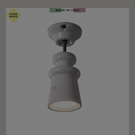
farbenfroh. Wichtige Notiz: Online finden Sie nur eine
kleine Auswahl an Farben. Alle anderen Farben sind
auf Anfrage erhältlich und bestellbar. Die Terrakotta
Wandleuchte für den Außenbereich hat einen IP44
Schutz und ist erhältlich mit einer GX53 Leuchten
Fassung (Leuchtmittel nicht inklusive) oder einem
fixen LED Modul zu 950lm und Lichtfarbe 2700k oder
3000k.
Merken