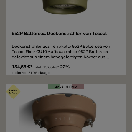
Merken
952P Battersea Deckenstrahler von Toscot
Deckenstrahler aus Terrakotta 952P Battersea von
Toscot Fixer GU10 Aufbaustrahler 952P Battersea
gefertigt aus einem handgefertigten Körper aus
Terrakotta und Teile aus Metall. Der Deckenstrahler ist
154,55 €*
22%
erhältlich in dezente oder farbenfrohe Farben, in zwei
statt
197,64 €*
weiteren Formen und aus als passende
Lieferzeit 21 Werktage
Hängeleuchten. Wichtige Notiz: Online finden Sie nur
eine kleine Auswahl an Farben. Alle anderen Farben
sind auf Anfrage erhältlich und bestellbar.