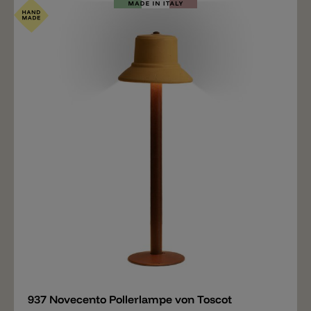
Modell Nr. 951P Battersea ist ein schlichter und fixer
Spot ausgestattet mit einer GU10 Fassung im inneren.
Der Strahler ist erhältlich in unterschiedlichen Farben,
von Farbenfroh bis schlicht. Wichtige Notiz: Online
finden Sie nur eine kleine Auswahl an Farben. Alle
anderen Farben sind auf Anfrage erhältlich.
Merken
937 Novecento Pollerlampe von Toscot