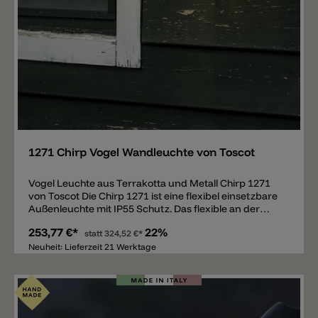
Merken
1271 Chirp Vogel Wandleuchte von Toscot
Vogel Leuchte aus Terrakotta und Metall Chirp 1271
von Toscot Die Chirp 1271 ist eine flexibel einsetzbare
Außenleuchte mit IP55 Schutz. Das flexible an der
Leuchte ist die Montagemöglichkeit. Der Vogel der auf
253,77 €*
22%
einem Messing „Ast“ sitzt bzw. fixiert ist kann
statt
324,52 €*
individuell an einem Baum, einem Zaun, einer Wand,
Neuheit: Lieferzeit 21 Werktage
einem Pfosten oder ähnliches montiert bzw.
angeschraubt werden. Mit dem Körper des Vogels
verbunden ist ein Neoprenkabel (Wassergeschützter
Stromkabel) mit einer Länge von 3m. Die Wandleuchte
benötigt einen Trafo, dieser ist im Preis inklusive (out