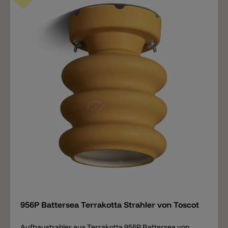
Fotos mit der Leuchte Traffic sehen kann, das sind E27
Glühbirnen die bei der Leuchte nicht inklusive sind.
Jeder Kunde kann somit selbst entscheiden ob er die
Hängeleuchte mit großen oder kleinen Kugeln
ausstattet, mit transparenten oder weißen
Glühbirnen, mit Glühbirnen die einen verspiegelten
Kopf haben oder Glühbirnen mit ganz speziellen
Formen. Der Effekt der Hängeleuchte ändert sich je
nachdem welches Leuchtmittel in die Leuchte
geschraubt wird. Wichtige Notiz: Online finden Sie
nur eine kleine Auswahl an Farben. Alle anderen
Farben sind auf Anfrage erhältlich und bestellbar.
Merken
956P Battersea Terrakotta Strahler von Toscot
Aufbaustrahler aus Terrakotta 956P Battersea von