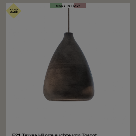
Paar oder 3-er Kombination, oder aber auch installiert
als sehr große Familie. Terrea bietet in Anordnung,
Form und Farbe maximale Individualisierbarkeit. •
Kabellänge Standard 150cm, weitere Kabellängen auf
Anfrage. • Standardkabel in Naturlinen Optik, weitere
Kabelfarben auf Anfrage. • Es wurden drei
Standardfarben vorausgewählt. Auf Anfrage sind
über 20 weitere Farben erhältlich. Zu beachten! Jede
Leuchte wird auf Bestellung getöpfert, gebrannt &
gefärbt. Die Lieferzeiten betragen hierfür je nach
Vorgang eine, aber auch bis zu fünf Wochen. Die
Leuchte kommt aufgrund ihrer Individualisierbarkeit
ohne Deckenrosette. Für die Installation kann eine
Standardrosette (siehe Accessoires) oder auch mit
Sammelrosette verbaut werden. Als Leuchtmittel wird
ein Par20 Leuchtmittel empfohlen, mit warmer
Lichtfarbe (2700k) und CRI>90. Es ergibt sich absolut
blendfreies aber kräftiges Licht unter der Leuchte.
Merken
E21 Terrea Hängeleuchte von Toscot