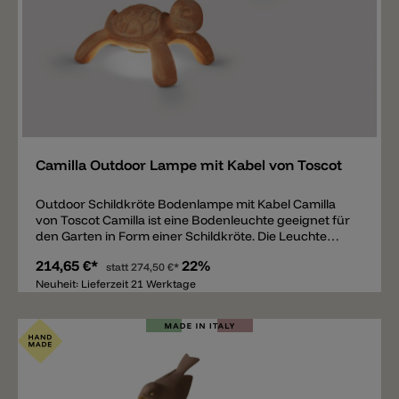
Merken
Camilla Outdoor Lampe mit Kabel von Toscot
Outdoor Schildkröte Bodenlampe mit Kabel Camilla
von Toscot Camilla ist eine Bodenleuchte geeignet für
den Garten in Form einer Schildkröte. Die Leuchte
besteht aus einem resistenten Terrakotta Körper, hat
214,65 €*
22%
einen IP55 Schutz und ist erhältlich in zwei Versionen,
statt
274,50 €*
zwei Größen und verschiedenen Farben. Version 1:
Neuheit: Lieferzeit 21 Werktage
Schildkröte + 3m Neoprenkabel (mit Stromstecker),
1xGX53 Glühbirnenfassung. Version 2: Schildkröte +
3m Neoprenkabel (ohne Stromstecker), LED
Lichtquelle 6,5W 900lm 2700k inklusive Trafo. Der
Trafo hat nicht im Körper der Leuchte platz und muss
entfernt untergebracht werden (out 24V / in 100-
240V).