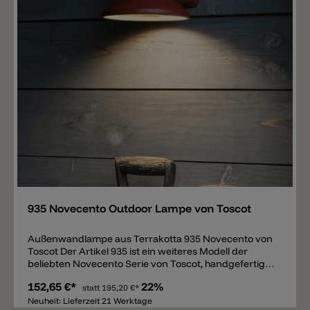
bestellbar.
Merken
935 Novecento Outdoor Lampe von Toscot
Außenwandlampe aus Terrakotta 935 Novecento von
Toscot Der Artikel 935 ist ein weiteres Modell der
beliebten Novecento Serie von Toscot, handgefertigt
aus Italien. Die Wandleuchte 935 besteht wie alle
152,65 €*
22%
anderen Modelle auch aus Terrakotta, erhältlich in den
statt
195,20 €*
unterschiedlichsten Farben von dezente bis
Neuheit: Lieferzeit 21 Werktage