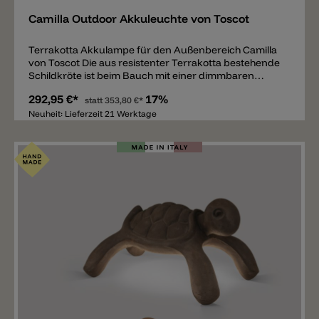
Camilla Outdoor Akkuleuchte von Toscot
Terrakotta Akkulampe für den Außenbereich Camilla
von Toscot Die aus resistenter Terrakotta bestehende
Schildkröte ist beim Bauch mit einer dimmbaren
(Touch) und wiederaufladbaren 1,5W LED-Lichtquelle
292,95 €*
17%
ausgestattet und verbreitet 220lm mit Lichtfarbe
statt
353,80 €*
2700k. Der aufladbare Akku hält bei maximaler
Neuheit: Lieferzeit 21 Werktage
Leuchtkraft 12h und bei minimaler Leuchtkraft 24h.
Der Körper aus Terrakotta ist erhältlich in
unterschiedlichen Farben und zwei Maßen
25x20x14,5cm und 42x27,5x23cm. Die Outdoor
Leuchte hat einen IP55 Schutz.