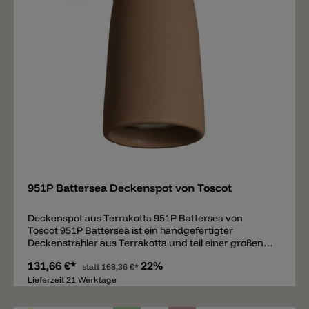
Merken
951P Battersea Deckenspot von Toscot
Deckenspot aus Terrakotta 951P Battersea von
Toscot 951P Battersea ist ein handgefertigter
Deckenstrahler aus Terrakotta und teil einer großen
Leuchten Familie von Toscot. Die Battersea Familie
131,66 €*
22%
besteht aus unterschiedlichen Hängeleuchten
statt
168,36 €*
erhältlich als Einzellampe oder Gruppenkombination,
Lieferzeit 21 Werktage
einen Einbaustrahler, einen verstellbaren
Deckenstrahler und unterschiedliche fixe Spots.