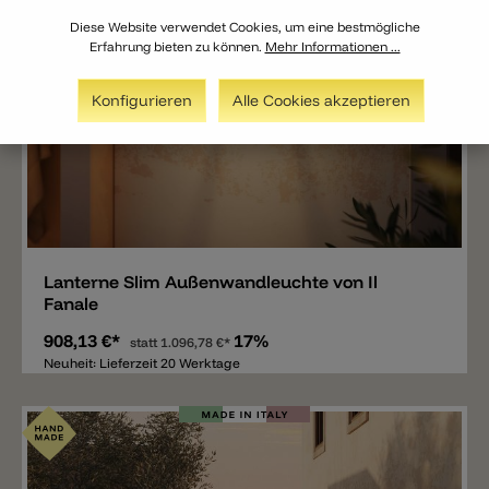
Diese Website verwendet Cookies, um eine bestmögliche
Erfahrung bieten zu können.
Mehr Informationen ...
Konfigurieren
Alle Cookies akzeptieren
Merken
Lanterne Slim Außenwandleuchte von Il
Fanale
908,13 €*
17%
statt
1.096,78 €*
Neuheit: Lieferzeit 20 Werktage