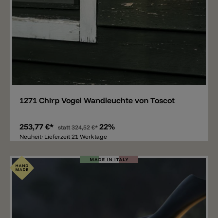
Merken
1271 Chirp Vogel Wandleuchte von Toscot
253,77 €*
22%
statt
324,52 €*
Neuheit: Lieferzeit 21 Werktage