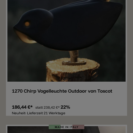
Merken
1270 Chirp Vogelleuchte Outdoor von Toscot
186,44 €*
22%
statt
238,42 €*
Neuheit: Lieferzeit 21 Werktage