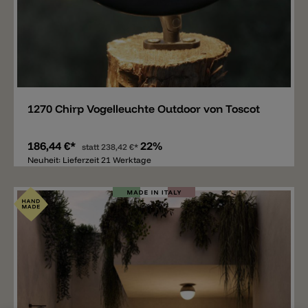
Merken
1270 Chirp Vogelleuchte Outdoor von Toscot
186,44 €*
22%
statt
238,42 €*
Neuheit: Lieferzeit 21 Werktage