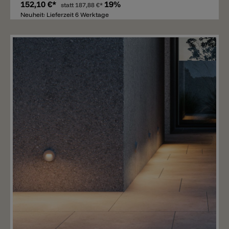
152,10 €*
19%
statt
187,88 €*
Neuheit: Lieferzeit 6 Werktage
Merken