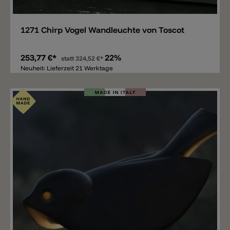
Merken
1271 Chirp Vogel Wandleuchte von Toscot
253,77 €*
22%
statt
324,52 €*
Neuheit: Lieferzeit 21 Werktage