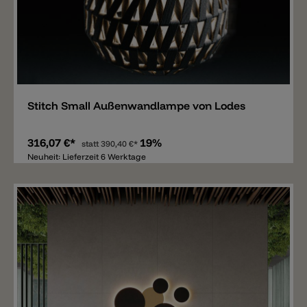
Merken
Stitch Small Außenwandlampe von Lodes
316,07 €*
19%
statt
390,40 €*
Neuheit: Lieferzeit 6 Werktage