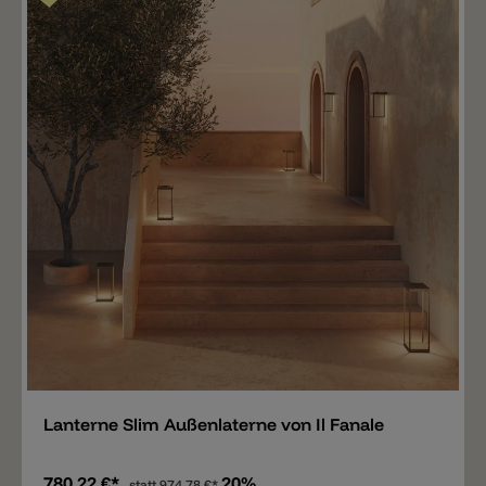
Merken
Lanterne Slim Außenlaterne von Il Fanale
780,22 €*
20%
statt
974,78 €*