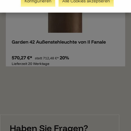
Konfigurieren
Alle Cookies akzeptieren
Merken
Garden 42 Außenstehleuchte von Il Fanale
570,27 €*
20%
statt
712,48 €*
Lieferzeit 20 Werktage
Haben Sie Fragen?