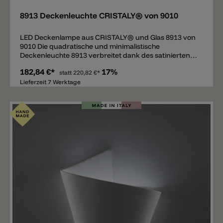
8913 Deckenleuchte CRISTALY® von 9010
LED Deckenlampe aus CRISTALY® und Glas 8913 von
9010 Die quadratische und minimalistische
Deckenleuchte 8913 verbreitet dank des satinierten
Glases ein diffuses Licht nach unten. Der Rahmen
182,84 €*
17%
besteht aus einem innovativen und patentierten
statt
220,82 €*
Material; genannt CRISTALY®: hitzebeständig, nicht
Lieferzeit 7 Werktage
brennbar, UV resistent und kann mit Wandfarbe
gestrichen werden. Das integrierte LED ist erhältlich in
2700k (850lm) oder 3000k (900lm), Trafo inklusive.