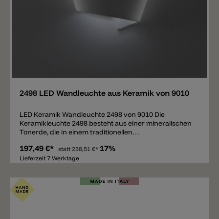
Merken
2498 LED Wandleuchte aus Keramik von 9010
LED Keramik Wandleuchte 2498 von 9010 Die
Keramikleuchte 2498 besteht aus einer mineralischen
Tonerde, die in einem traditionellen
Produktionsverfahren von 9010 Novantadieci
197,49 €*
17%
bearbeitet wird. Die Wandleuchte 2498 hat eine
statt
238,51 €*
moderne und elegante Form. Die Keramiklampe ist
Lieferzeit 7 Werktage
nicht nur resistent und leicht, sie kann auch mit
normaler Wandfarbe übermalt bzw. bemalt werden.
Eine geeignete Wandlampe für den Flur,
Treppenaufgänge, Schlafzimmer, Kinderzimmer und
Wohnzimmer.