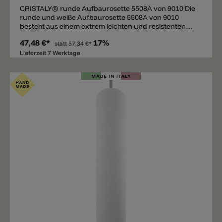
CRISTALY® runde Aufbaurosette 5508A von 9010 Die
runde und weiße Aufbaurosette 5508A von 9010
besteht aus einem extrem leichten und resistenten
Material namens CRISTALY®, einer gipsähnlichen
47,48 €*
17%
Mischung, hergestellt aus natürlichen Materialien. Die
statt
57,34 €*
Rosette hat einen Durchmesser von 13cm und eine
Lieferzeit 7 Werktage
Höhe von nur 2,5cm. Das Material kann mit normaler
Wandfarbe bemalt werden. Die ideale Deckenrosette
für die Hängeleuchte 5503A und 5503B.