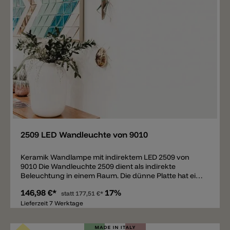
Merken
2509 LED Wandleuchte von 9010
Keramik Wandlampe mit indirektem LED 2509 von
9010 Die Wandleuchte 2509 dient als indirekte
Beleuchtung in einem Raum. Die dünne Platte hat eine
starke Neigung - dank dieser gibt das LED einen
146,98 €*
17%
breiten Abstrahlwinkel an die Wand. Die Wandlampe
statt
177,51 €*
besteht aus hochwertiger Keramik und kann mit
Lieferzeit 7 Werktage
Wandfarbe personalisiert werden.