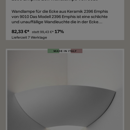
Wandlampe für die Ecke aus Keramik 2396 Emphis
von 9010 Das Modell 2396 Emphis ist eine schlichte
und unauffällige Wandleuchte die in der Ecke
montiert wird. Die Eck Wandlampe aus weißer
82,33 €*
17%
Keramik ist ganz unten spitz und öffnet sich im
statt
99,43 €*
oberen Bereich. Erhältlich ist die Eck-Wandleuchte im
Lieferzeit 7 Werktage
inneren mit einer GU10 oder E27 Leuchtmittel
Fassung und verbreitet einen direkten Lichtkegel
nach oben. Verwendet man für die Leuchte ein
Dimmbares Leuchtmittel dann ist die Wandleuchte
auch Dimmbar. Die Leuchte hat ein Gewicht von 1kg
und das Material kann mit ganz normaler Wandfarbe
bemalt und somit personalisiert werden.