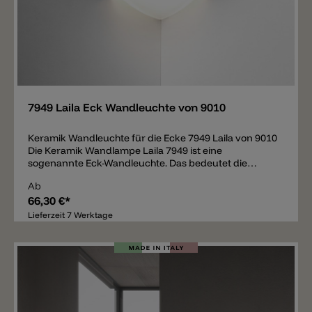
Merken
7949 Laila Eck Wandleuchte von 9010
Keramik Wandleuchte für die Ecke 7949 Laila von 9010
Die Keramik Wandlampe Laila 7949 ist eine
sogenannte Eck-Wandleuchte. Das bedeutet die
Leuchte wird in die Ecke der Mauer montiert. Der
Ab
Körper der Leuchte besteht aus Keramik und im
66,30 €*
unteren Bereich befindet sich ein Glasdiffusor. Die
Wandleuchte verbreitet somit Licht nach oben und
Lieferzeit 7 Werktage
nach unten. Der Keramikkörper der Leuchte kann mit
normaler Wandfarbe gestrichen bzw. bemalt werden.
Im inneren der Leuchte befindet sich eine E27
Leuchtmittel Fassung.