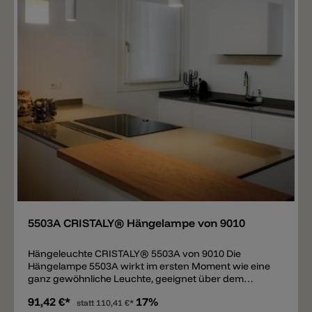
Merken
5503A CRISTALY® Hängelampe von 9010
Hängeleuchte CRISTALY® 5503A von 9010 Die
Hängelampe 5503A wirkt im ersten Moment wie eine
ganz gewöhnliche Leuchte, geeignet über dem
Esstisch, einer Theke, oder oberhalb von Kommoden,
91,42 €*
17%
Sideboards und Nachtkästchen. Es handelt sich
statt
110,41 €*