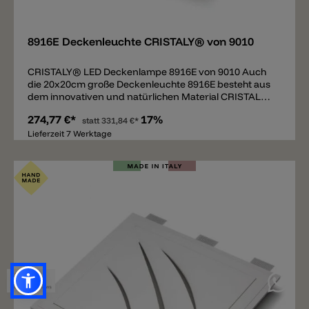
Merken
8916E Deckenleuchte CRISTALY® von 9010
CRISTALY® LED Deckenlampe 8916E von 9010 Auch
die 20x20cm große Deckenleuchte 8916E besteht aus
dem innovativen und natürlichen Material CRISTALY®
by 9010. Die Oberfläche der Leuchte hat insgesamt 16
274,77 €*
17%
runde Löcher, aus denen ein diffuses Licht abgestrahlt
statt
331,84 €*
wird, erhältlich mit einem LED zu 2700k oder 3000k
Lieferzeit 7 Werktage
inklusive Trafo. Die weiße Deckenlampe kann mit
Wandfarbe übermalt und somit individuell der
Umgebung angepasst werden.