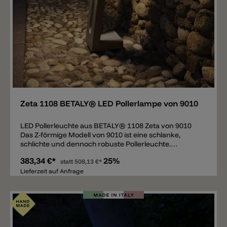
Merken
Zeta 1108 BETALY® LED Pollerlampe von 9010
LED Pollerleuchte aus BETALY® 1108 Zeta von 9010
Das Z-förmige Modell von 9010 ist eine schlanke,
schlichte und dennoch robuste Pollerleuchte.
Bestehend aus einem von 9010 entwickelten Outdoor
383,34 €*
25%
Material BETALY® unter anderem UV-beständig,
statt
508,13 €*
frostbeständig und schlagbeständig. Erhältlich ist die
Lieferzeit auf Anfrage
Poller Lampe Zeta in 5 aktuellen Farben: Weiß, Grün,
Corten, Grau und Schwarz (Anthrazit) und in zwei
Höhen. Das integrierte LED-Modul wird von einem
temperierten Glase geschützt und verbreitet
insgesamt 600lm mit Lichtfarbe 2700k (auch in 2200K
und 3000k erhältlich).