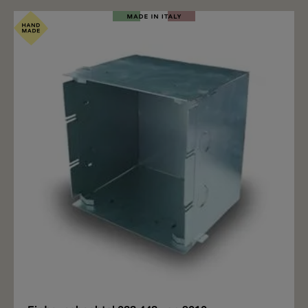
Detail bei diesem Modell ist der 6cm abstehende
runde Körper, in welchem dann das Kabel der
Hängeleuchte führt. Die Einbaurosette 5505D aus
CRISTALY® kann für die Hängeleuchte 5503A und
5503B verwendet werden. Wichtig: Für den Einbau
in Betonwände wird eine Einbauschachtel benötigt
(nicht inklusive), diese kann separat bestellt werden.
Merken