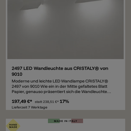
Merken
2497 LED Wandleuchte aus CRISTALY® von
9010
Moderne und leichte LED Wandlampe CRISTALY®
2497 von 9010 Wie ein in der Mitte gefaltetes Blatt
Papier, genauso präsentiert sich die Wandleuchte
2497 von Novantadieci. Längs, in der Mitte der V-
197,49 €*
17%
förmigen Fläche befindet sich die Wandhalterung.
statt
238,51 €*
Oben wie unten ist die Wandhalterung mit einem LED
Lieferzeit 7 Werktage
ausgestattet. Durch die Wölbung der weißen Platte ist
der abgegebene Lichtstrahl breiter und intensiver. Die
LED Leuchte besteht aus CRISTALY®, einem leichten
und robusten Material, das mit Wandfarbe bemalt