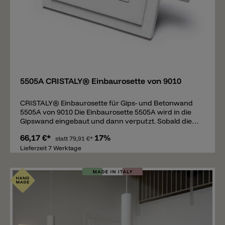
Merken
5505A CRISTALY® Einbaurosette von 9010
CRISTALY® Einbaurosette für Gips- und Betonwand
5505A von 9010 Die Einbaurosette 5505A wird in die
Gipswand eingebaut und dann verputzt. Sobald die
Einbaurosette dann mit Wandfarbe übermalen wird,
66,17 €*
17%
entsteht ein nahtloser Übergang (kein sichtbarer
statt
79,91 €*
Rand). Für den Einbau in Betonwände wird eine
Lieferzeit 7 Werktage
Einbauschachtel benötigt (nicht inklusive), diese kann
separat bestellt werden. Die Einbaurosette 5505A
besteht aus CRISTALY®, einem robusten und leichten
Material. Die Einbauroste kann für die Hängeleuchte
5503A und 5503B verwendet werden.