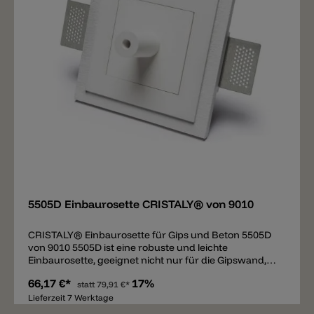
eignet sich die Pendelleuchte über Kommoden,
Sideboards, Nachtkästchen, Esstische und Theken.
Merken
5505D Einbaurosette CRISTALY® von 9010
CRISTALY® Einbaurosette für Gips und Beton 5505D
von 9010 5505D ist eine robuste und leichte
Einbaurosette, geeignet nicht nur für die Gipswand,
sondern auch für Betonwände. Sobald die Rosette
66,17 €*
17%
eingebaut, verputzt und mit Wandfarbe übermalen
statt
79,91 €*
wurde, entsteht ein nahtloser Übergang - es sind
Lieferzeit 7 Werktage
somit keine Ränder sichtbar. Das einzige sichtbare