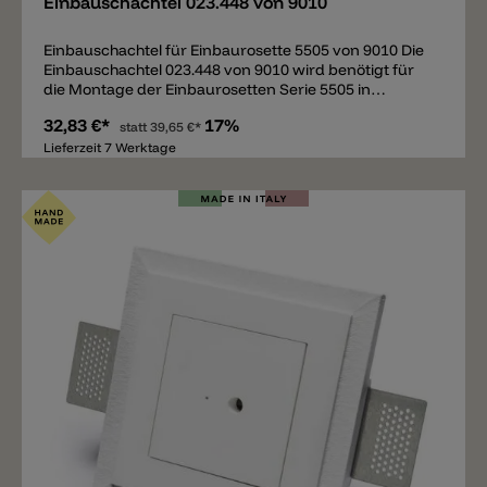
Einbauschachtel 023.448 von 9010
Einbauschachtel für Einbaurosette 5505 von 9010 Die
Einbauschachtel 023.448 von 9010 wird benötigt für
die Montage der Einbaurosetten Serie 5505 in
Betonwände- oder Decken. Abbildung kann vom
32,83 €*
17%
Original abweichen.
statt
39,65 €*
Lieferzeit 7 Werktage