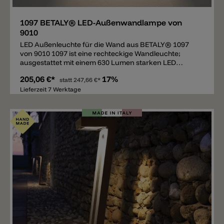
1097 BETALY® LED-Außenwandlampe von
9010
LED Außenleuchte für die Wand aus BETALY® 1097
von 9010 1097 ist eine rechteckige Wandleuchte;
ausgestattet mit einem 630 Lumen starken LED
Modul, verbreitet sie ein direktes Licht nach unten. Die
205,06 €*
17%
aus BETALY® gefertigte Außenleuchte hat einen IP65
statt
247,66 €*
Schutz und ist erhältlich in den folgenden Farben:
Lieferzeit 7 Werktage
Weiß, Grün, Corten, Grau und Schwarz (Anthrazit).