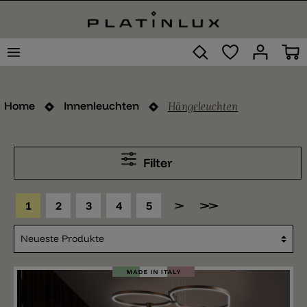
Hängeleuchten
Home
Innenleuchten
Filter
1
2
3
4
5