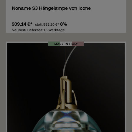
Noname S3 Hängelampe von Icone
909,14 €*
8%
statt
988,20 €*
Neuheit: Lieferzeit 15 Werktage