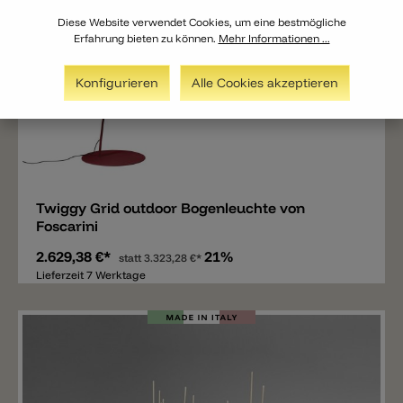
Diese Website verwendet Cookies, um eine bestmögliche
Erfahrung bieten zu können.
Mehr Informationen ...
Konfigurieren
Alle Cookies akzeptieren
Merken
Twiggy Grid outdoor Bogenleuchte von
Foscarini
2.629,38 €*
21%
statt
3.323,28 €*
Lieferzeit 7 Werktage