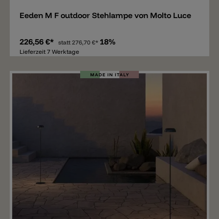
Eeden M F outdoor Stehlampe von Molto Luce
226,56 €*
18%
statt
276,70 €*
Lieferzeit 7 Werktage