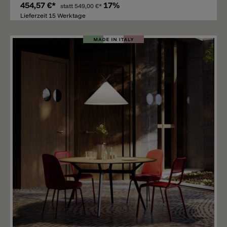
454,57 €*
17%
statt
549,00 €*
Lieferzeit 15 Werktage
Merken