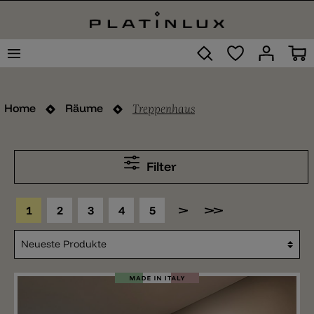
Treppenhaus
Home
Räume
Filter
1
2
3
4
5