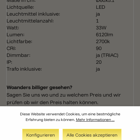
Maße in cm:
Ø60x5.1
Lichtquelle:
LED
Leuchtmittel inklusive:
ja
Leuchtmittelanzahl:
1
Watt:
33W
Lumen:
6120lm
Lichtfarbe:
2700k
CRI:
90
Dimmbar:
ja (TRIAC)
IP:
20
Trafo inklusive:
ja
Woanders billiger gesehen?
Sagen Sie uns wo und zu welchem Preis und wir
prüfen ob wir den Preis halten können.
Preisanfrage
Diese Website verwendet Cookies, um eine bestmögliche
Erfahrung bieten zu können.
Mehr Informationen ...
Konfigurieren
Alle Cookies akzeptieren