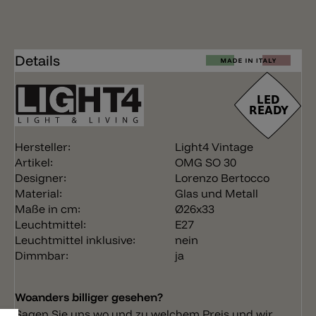
Details
Hersteller:
Light4 Vintage
Artikel:
OMG SO 30
Designer:
Lorenzo Bertocco
Material:
Glas und Metall
Maße in cm:
Ø26x33
Leuchtmittel:
E27
Leuchtmittel inklusive:
nein
Dimmbar:
ja
Woanders billiger gesehen?
Sagen Sie uns wo und zu welchem Preis und wir