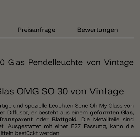
Preisanfrage
Bewertungen
 Glas Pendelleuchte von Vintage
Glas OMG SO 30 von Vintage
tige und spezielle Leuchten-Serie Oh My Glass von
der Diffusor, er besteht aus einem
geformten Glas,
Transparent
oder
Blattgold
. Die Metallteile sind
et. Ausgestattet mit einer E27 Fassung, kann die
tteln bestückt werden.