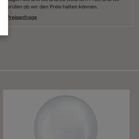
prüfen ob wir den Preis halten können.
Preisanfrage