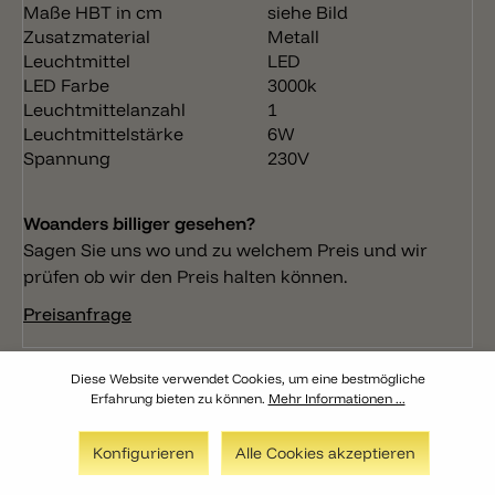
Maße HBT in cm
siehe Bild
Zusatzmaterial
Metall
Leuchtmittel
LED
LED Farbe
3000k
Leuchtmittelanzahl
1
Leuchtmittelstärke
6W
Spannung
230V
Woanders billiger gesehen?
Sagen Sie uns wo und zu welchem Preis und wir
prüfen ob wir den Preis halten können.
Preisanfrage
Diese Website verwendet Cookies, um eine bestmögliche
Erfahrung bieten zu können.
Mehr Informationen ...
Konfigurieren
Alle Cookies akzeptieren