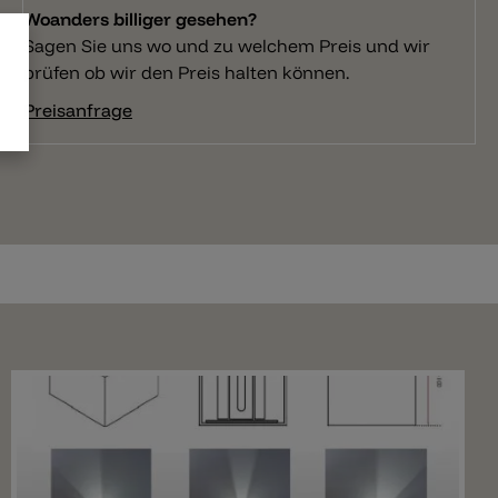
Woanders billiger gesehen?
Sagen Sie uns wo und zu welchem Preis und wir
prüfen ob wir den Preis halten können.
Preisanfrage