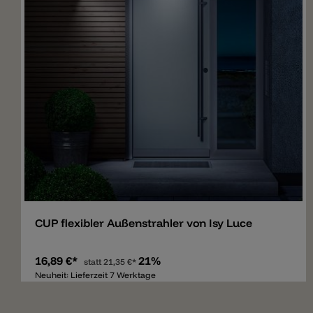
Merken
CUP flexibler Außenstrahler von Isy Luce
16,89 €*
21%
statt
21,35 €*
Neuheit: Lieferzeit 7 Werktage