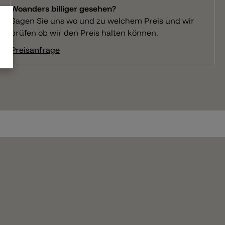
Woanders billiger gesehen?
Sagen Sie uns wo und zu welchem Preis und wir
prüfen ob wir den Preis halten können.
Preisanfrage