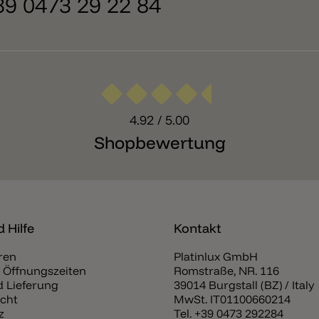
+39 0473 29 22 84
4.92
/ 5.00
Shopbewertung
 Hilfe
Kontakt
ren
Platinlux GmbH
 Öffnungszeiten
Romstraße, NR. 116
 Lieferung
39014 Burgstall (BZ) / Italy
cht
MwSt. IT01100660214
z
Tel.
+39 0473 292284