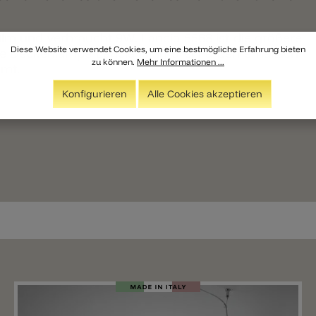
90lm und verbraucht 9W. Lancia 5568 ist die größere
Diese Website verwendet Cookies, um eine bestmögliche Erfahrung bieten
 Deckenlampe Lancia ist in drei Farben erhältlich:
zu können.
Mehr Informationen ...
omt.
Konfigurieren
Alle Cookies akzeptieren