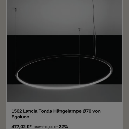
Merken
1562 Lancia Tonda Hängelampe Ø70 von
Egoluce
477,02 €*
22%
statt
610,00 €*