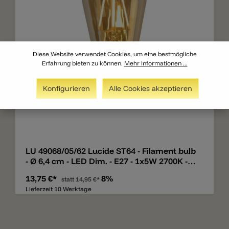
Diese Website verwendet Cookies, um eine bestmögliche
Erfahrung bieten zu können.
Mehr Informationen ...
Konfigurieren
Alle Cookies akzeptieren
Merken
LU 49068/05/62 Lucide ST64 - Filament bulb
- Ø 6,4 cm - LED Dim. - E27 - 1x5W 2700K -
Amber
13,75 €*
8%
statt
14,95 €*
Lieferzeit 10 Werktage