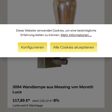
Diese Website verwendet Cookies, um eine bestmögliche
Erfahrung bieten zu können.
Mehr Informationen ...
Konfigurieren
Alle Cookies akzeptieren
Merken
3094 Wandlampe aus Messing von Moretti
Luce
117,85 €*
8%
statt
128,10 €*
Lieferzeit 6 Werktage