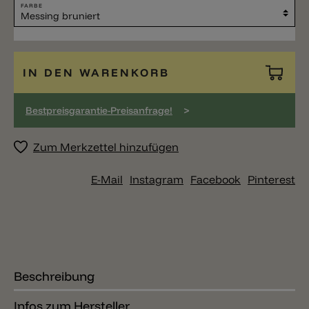
FARBE
IN DEN WARENKORB
>
Bestpreisgarantie-Preisanfrage!
Zum Merkzettel hinzufügen
E-Mail
Instagram
Facebook
Pinterest
Beschreibung
Infos zum Hersteller