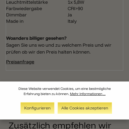
Leuchtmittelstärke
1x 5,8W
Farbwiedergabe
CRI>90
Dimmbar
Ja
Made in
Italy
Woanders billiger gesehen?
Sagen Sie uns wo und zu welchem Preis und wir
prüfen ob wir den Preis halten können.
Preisanfrage
Diese Website verwendet Cookies, um eine bestmögliche
Erfahrung bieten zu können.
Mehr Informationen ...
Konfigurieren
Alle Cookies akzeptieren
Zusätzlich empfehlen wir