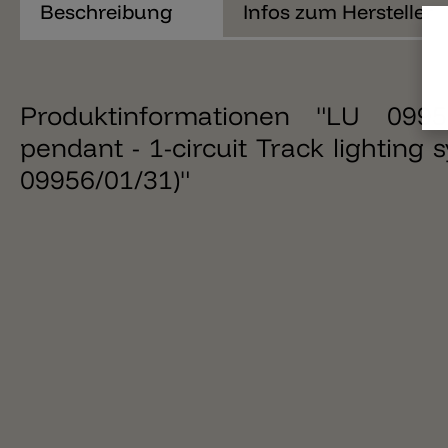
Beschreibung
Infos zum Hersteller
Produktinformationen "LU 099
pendant - 1-circuit Track lighting
09956/01/31)"