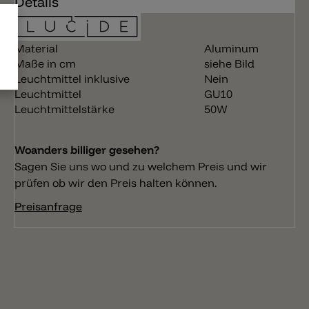
Details
Material
Aluminum
Maße in cm
siehe Bild
Leuchtmittel inklusive
Nein
Leuchtmittel
GU10
Leuchtmittelstärke
50W
Woanders billiger gesehen?
Sagen Sie uns wo und zu welchem Preis und wir
prüfen ob wir den Preis halten können.
Preisanfrage