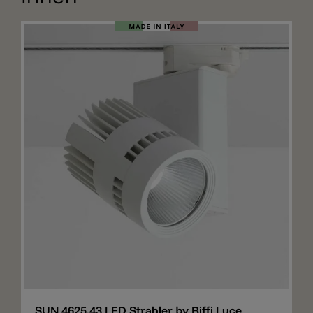
Merken
SUN 4625.43 LED Strahler by Biffi Luce