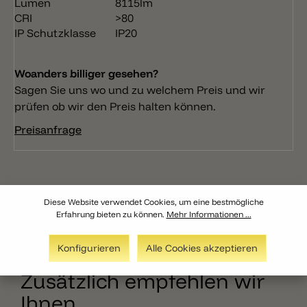
Lumen
8115lm
CRI
>80
IP Schutzklasse
IP20
Woanders billiger gesehen?
Sagen Sie uns wo und zu welchem Preis und wir
prüfen ob wir den Preis halten können.
Preisanfrage
Diese Website verwendet Cookies, um eine bestmögliche
Erfahrung bieten zu können.
Mehr Informationen ...
Konfigurieren
Alle Cookies akzeptieren
Zusätzlich empfehlen wir
Ihnen