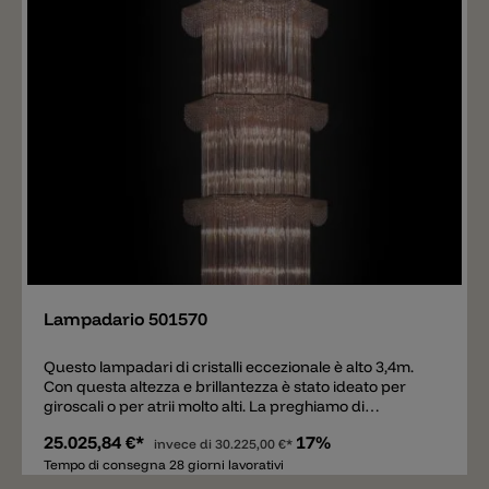
Aggiungere
Lampadario 501570
Questo lampadari di cristalli eccezionale è alto 3,4m.
Con questa altezza e brillantezza è stato ideato per
giroscali o per atrii molto alti. La preghiamo di
contatarci se le servono più informazioni, i prezzi
25.025,84 €*
17%
invece di
30.225,00 €*
variano molto dal tipo di vetro scelto.
Tempo di consegna 28 giorni lavorativi