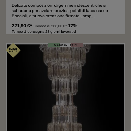
Delicate composizioni di gemme iridescenti che si
schudono per svelare preziosi petali di luce: nasce
Boccioli, la nuova creazione firmata Lamp,
caratterizzata da uno stile fresco e originale, in cui luce
221,90 €*
17%
e colore sottolineano gli spazi con brillante grazia. Una
invece di
268,00 €*
linea che non solo illumina, ma suggerisce inedite
Tempo di consegna 28 giorni lavorativi
varianti estetiche.