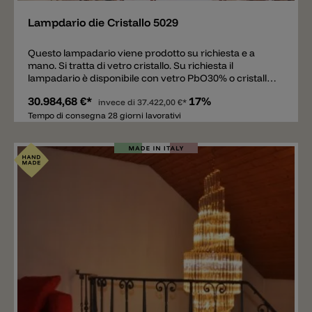
Lampdario die Cristallo 5029
Questo lampadario viene prodotto su richiesta e a
mano. Si tratta di vetro cristallo. Su richiesta il
lampadario è disponibile con vetro PbO30% o cristalli
martellati.Se ha delle domande siamo lieti di poterle
30.984,68 €*
17%
rispondere personalmente.
invece di
37.422,00 €*
Tempo di consegna 28 giorni lavorativi