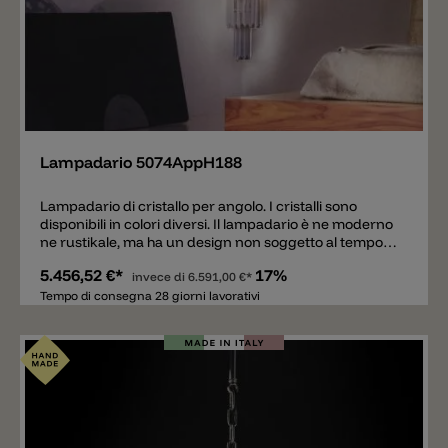
Aggiungere
Lampadario 5074AppH188
Lampadario di cristallo per angolo. I cristalli sono
disponibili in colori diversi. Il lampadario è ne moderno
ne rustikale, ma ha un design non soggetto al tempo.
La preghiamo di contatarci se le servono più
5.456,52 €*
17%
informazioni, i prezzi variano molto dal tipo di vetro
invece di
6.591,00 €*
scelto.
Tempo di consegna 28 giorni lavorativi