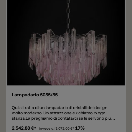
Aggiungere
Lampadario 5055/55
Qui si tratta di un lampadario di cristalli del design
molto moderno. Un attrazzione e richiamo in ogni
stanza.La preghiamo di contatarci se le servono più
informazioni, i prezzi variano molto dal tipo di vetro
2.542,88 €*
17%
scelto.
invece di
3.072,00 €*