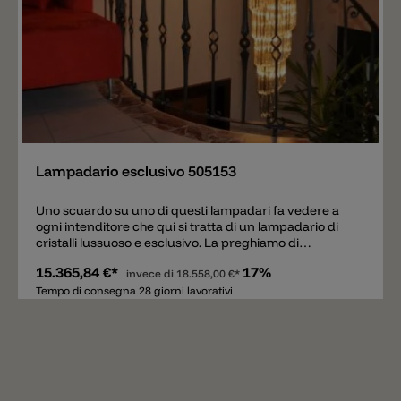
Aggiungere
Lampadario esclusivo 505153
Uno scuardo su uno di questi lampadari fa vedere a
ogni intenditore che qui si tratta di un lampadario di
cristalli lussuoso e esclusivo. La preghiamo di
contatarci se le servono più informazioni, i prezzi
15.365,84 €*
17%
variano molto dal tipo di vetro scelto.
invece di
18.558,00 €*
Tempo di consegna 28 giorni lavorativi