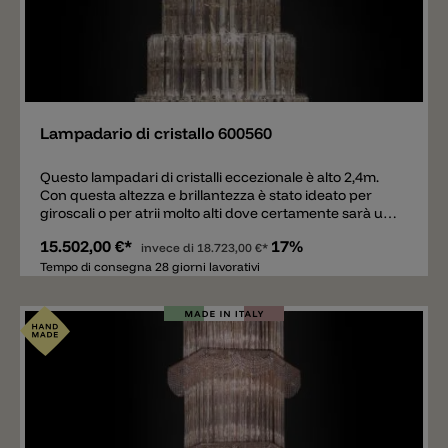
Aggiungere
Lampadario di cristallo 600560
Questo lampadari di cristalli eccezionale è alto 2,4m.
Con questa altezza e brillantezza è stato ideato per
giroscali o per atrii molto alti dove certamente sarà un
attrazione e richiamo per tutti. La preghiamo di
15.502,00 €*
17%
contatarci se le servono più informazioni, i prezzi
invece di
18.723,00 €*
variano molto dal tipo di vetro scelto.
Tempo di consegna 28 giorni lavorativi