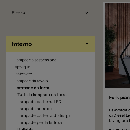
insieme di
l'alto. Nell
Prezzo
presenti un
diffondono
privi di ab
a griglia. Q
composto d
disponibile
Interno
bianco opa
lucido. La 
ma fa part
Lampade a sospensione
lampada da 
Applique
della piant
colori graf
Plafoniere
opaco e bro
Aggiunger
Lampade da tavolo
asta di acc
Lampade da terra
interruttor
luminose 
Tutte le lampade da terra
Fork pian
e accesi/s
Lampade da terra LED
online abb
Lampade ad arco
piccola sele
Lampada d
Tutti gli al
di Diesel L
Lampade da terra di design
richiesta.
Living ora 
Lampade per la lettura
produttore 
Uplights