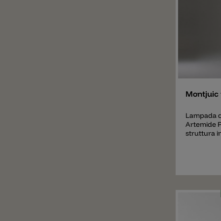
Aggiunger
Montjuic 
Lampada d
Artemide P
struttura i
espansa ver
in metacril