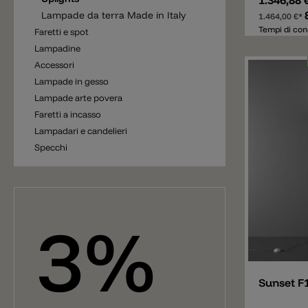
1.346,88 
uniche e di
La classic
Lampade da terra Made in Italy
1.464,00 €*
terra Fork
Tempi di con
Faretti e spot
invariata, 
Lampadine
robusta e o
meccanismo
Accessori
base con c
Lampade in gesso
ruotata a 3
Lampade arte povera
con strutt
a vista, ha
Faretti a incasso
360°. La p
Lampadari e candelieri
due portal
Specchi
un dimmer 
della luce.
avorio o an
avorio o gr
senza tempo
Diesel "liv
3%
non è adatt
moderne, m
Aggiunger
retrò.
Sunset F1