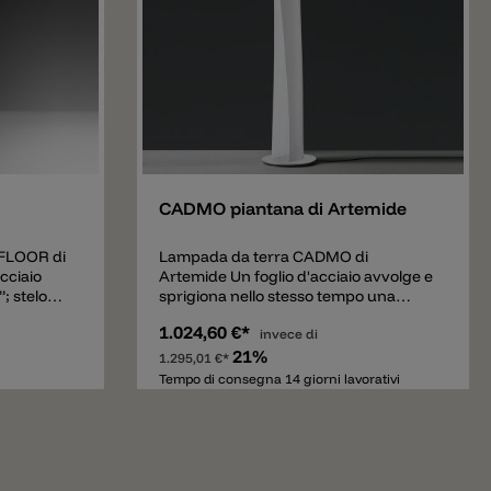
Aggiungere
CADMO piantana di Artemide
 FLOOR di
Lampada da terra CADMO di
cciaio
Artemide Un foglio d'acciaio avvolge e
”; stelo
sprigiona nello stesso tempo una
icone
morbida luce, indiretta verso l'alto e
1.024,60 €*
llimento);
diffusa lungo l'apertura verticale della
invece di
rasparente
lampada. La versione alogene
21%
1.295,01 €*
nte
(R7s+E27) o LED (LED+GU10) hanno
Tempo di consegna 14 giorni lavorativi
o in
due sorgenti luminosi per emissione
roforature
indiretta ed emissione diffusa e sono
uita da un
gestibili separatamente. Corpo
o da una
lampada in acciaio verniciato con
a fl
copribase in acciaio inox verniciato.