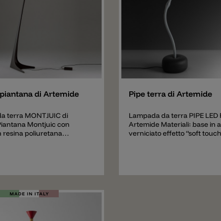
e
Aggiungere
piantana di Artemide
Pipe terra di Artemide
a terra MONTJUIC di
Lampada da terra PIPE LED
iantana Montjuic con
Artemide Materiali: base in a
n resina poliuretana
verniciato effetto “soft touch
niciata in nero e diffusore
rivestito da una guaina di sil
ato opalino bianco.
platinico naturale (anti ingia
diffusore in policarbonato t
verniciato effetto gomma; le
trasparente; riflettore intern
alluminio speculare con mic
irregolari. Specificità: costit
unico tubo d’acciaio, format
parte rigida inferiore e da un