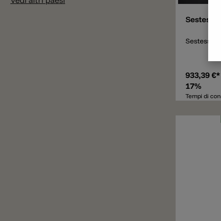
Vedi altri paesi
ideale per 
sedute o di
Sestessa 
Sestessa te
933,39 €
17%
Tempi di con