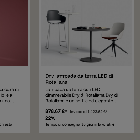
Aggiungere
Dry lampada da terra LED di
Rotaliana
oscura di
Lampada da terra con LED
bile a
dimmerabile Dry di Rotaliana Dry di
o una
Rotaliana è un sottile ed elegante
a
piantana che diffonde un fascio di
878,67 €*
ole un
luce forte e indiretto verso l'alto. Al
invece di
1.123,62 €*
arini. La
centro dell'asta sottile si trova un
22%
solida
pulsante touch con il quale è possibile
chiesta
Tempo di consegna 15 giorni lavorativi
iangolare
non solo di accesa e spenta la
ati. La
piantana, ma anche di regolare
sorgenti
l’intensità della luce. Dry è una