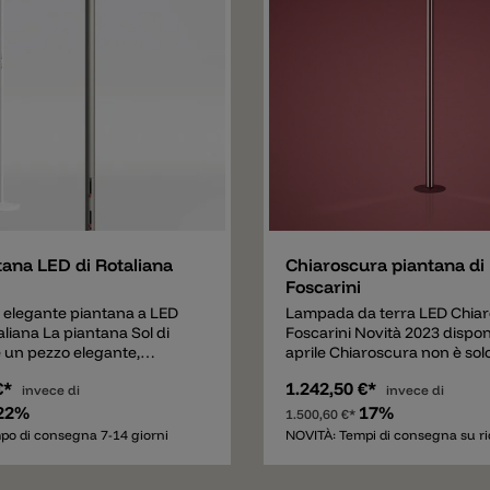
e
Aggiungere
ana LED di Rotaliana
Chiaroscura piantana di
Foscarini
 elegante piantana a LED
Lampada da terra LED Chiar
liana La piantana Sol di
Foscarini Novità 2023 disponi
è un pezzo elegante,
aprile Chiaroscura non è sol
 e potente. Composta da
potente lampada da terra m
€*
1.242,50 €*
tondate, la lampada ha
invece di
esteticamente anche gradev
invece di
 di 185cm e diffonde una
22%
vero pezzo di design by Fosc
17%
1.500,60 €*
a verso l'alto e una luce
lampada è composta da una 
po di consegna 7-14 giorni
NOVITÀ: Tempi di consegna su ri
te verso il basso. Sul lato
base tonda e da un corpo tr
della lampada da terra sono
in alluminio con lati arrotond
 totale di 128 punti LED che
Chiaroscura è dotata di due 