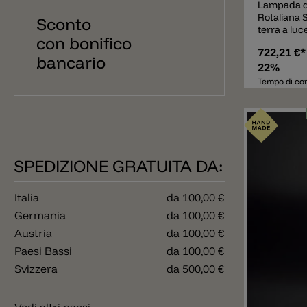
Lampada da
Rotaliana 
Sconto
terra a luc
con bonifico
elegante. I 
722,21 €
pressofusio
bancario
‘corona’- e
22%
luce verso 
Tempo di con
luminoso v
provvista 
piede è le
dimensioni
spostare o
disponibil
SPEDIZIONE GRATUITA DA:
colore di 2
un'eccellen
cromatica 
Italia
da 100,00 €
produce un
lumen con
Germania
da 100,00 €
sostituend
Austria
da 100,00 €
da poco pi
Paesi Bassi
da 100,00 €
terra Sunse
particolare
Svizzera
da 500,00 €
diffusore c
lampada in
Aggiunger
angolo. La