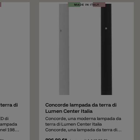
lla parte
lampada da terra che occupa poco
trova un
spazio ed è dotata di un LED potente e
fonde una
di alta qualità. Il LED emette un
tro invece
massimo di 4800 lm con una
D lungo
temperatura di colore di 2700 k.
della
orte luce
ugli altri
 diffusa.
ibile in
io. Con il
egnimento
e
Aggiungere
terra di
Concorde lampada da terra di
Lumen Center Italia
D di
Concorde, una moderna lampada da
 lampada
terra di Lumen Center Italia
 nel 1984
Concorde, una lampada da terra di
una forma
Lumen Center Italia con una forma