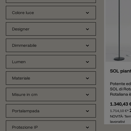
Colore luce
Designer
Dimmerabile
Aggiunger
Lumen
SOL piant
Materiale
Potente ed
SOL di Rota
Rotaliana 
Misure in cm
funzionale
1.340,43 
forme arro
un’altezza
Portalampada
1.714,10 €*
luce dirett
NOVITÀ: Tem
anabbaglian
lavorativi
superiore 
Protezione IP
presenti un