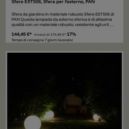
Sfere EST506, Sfera per l'esterno, PAN
Sfera da giardino in materiale robusto Sfere EST506 di
PAN Questa lampada da esterno sferica è di altissima
qualità con un materiale robusto, resistente agli urti e
ai raggi UV. La luce viene riprodotta in modo calmo e
144,45 €*
17%
distribuito uniformemente. La lampadina E27 (non
invece di
174,46 €*
incluso) all’interno non è visibile. La classe di
Tempo di consegna 7 giorni lavorativi
protezione IP65 garantisce un'elevata resistenza agli
agenti atmosferici e agli influssi ambientali, nonché
una lunga durata. Cavo di alimentazione con alta
protezione verso influssi ambientali di 300cm incluso.