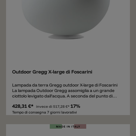
Design, la funzionalità e i materiali. I prodotti sono sul
standard attuale della tecnologia d’illuminazione e
vengono prodotti con materiali innovativi.
Aggiungere
Outdoor Gregg X-large di Foscarini
Lampada da terra Gregg outdoor X-large di Foscarini
La lampada Outdoor Gregg assomiglia a un grande
ciottolo levigato dall’acqua. A seconda del punto di
vista da cui viene osserva, la lampada cambia aspetto
428,31 €*
17%
grazie alla sua forma asimmetrica. Outdoor Gregg è
invece di
517,28 €*
decorazione e illuminazione allo stesso tempo ed è
Tempo di consegna 7 giorni lavorativi
ideale per terrazze coperte, un padiglione in giardino,
un patio o un ambiente living all’aperto. Gregg X-large,
una lampada outdoor resistente La lampada da terra
è realizzata in polietilene, un materiale leggero ma