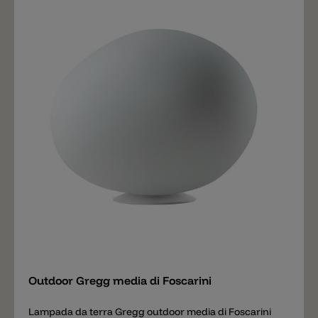
resistente agli urti e alle intemperie. Outdoor Gregg è
disponibile in tre diverse misure: media, grande ed
extralarge. Di giorno la lampada è un oggetto con
forma organica e pura, di notte trasmette una calda
luminosità. Lampade da qualità Made in Italy I prodotti
di Foscarini sono sul standard attuale della tecnologia
d’illuminazione e vengono prodotti con materiali
innovativi ed eco sostenibili. Foscarini è una dei
migliori produttori italiani di lampade da Design al
mondo e sono sempre un passo avanti sui Design, la
funzionalità e i materiali.
Aggiungere
Outdoor Gregg media di Foscarini
Lampada da terra Gregg outdoor media di Foscarini