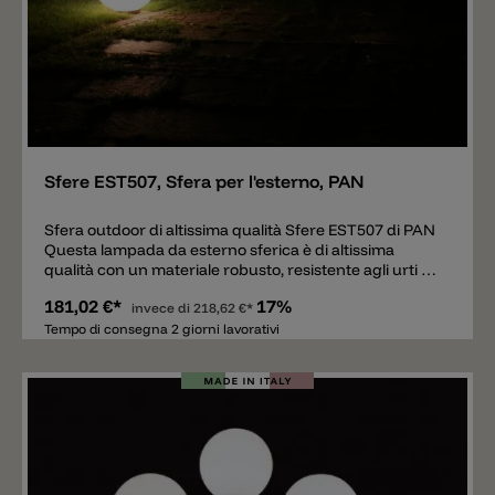
Aggiungere
Sfere EST507, Sfera per l'esterno, PAN
Sfera outdoor di altissima qualità Sfere EST507 di PAN
Questa lampada da esterno sferica è di altissima
qualità con un materiale robusto, resistente agli urti e
ai raggi UV. La luce viene riprodotta in modo calmo e
181,02 €*
17%
distribuito uniformemente. La lampadina E27 (non
invece di
218,62 €*
incluso) all’interno non è visibile. La classe di
Tempo di consegna 2 giorni lavorativi
protezione IP65 garantisce un'elevata resistenza agli
agenti atmosferici e agli influssi ambientali, nonché
una lunga durata. Cavo di alimentazione con alta
protezione verso influssi ambientali di 300cm incluso.