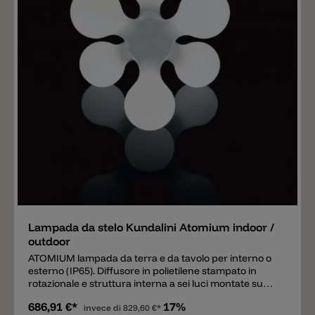
Aggiungere
Lampada da stelo Kundalini Atomium indoor /
outdoor
ATOMIUM lampada da terra e da tavolo per interno o
esterno (IP65). Diffusore in polietilene stampato in
rotazionale e struttura interna a sei luci montate su
antenne metalliche. Possono essere montate anche
686,91 €*
17%
lampadine da risparmio (E14 13W). Versione outdoor
invece di
829,60 €*