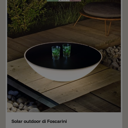
pregio e la ricerca creativa, che è alla base della loro
realizzazione, trasforma gli oggetti in soluzioni
d’arredo sempre attuali. Le lampade di TOSCOT sono
straordinarie e verranno prodotto a mano su richiesta
in diversi colori. Su richiesta sono disponibile altri
combinazioni e colori. Questi possono oltrepassare il
tempo di consegna indicato. Per domande siamo alla a
sua disposizione.
Aggiungere
Solar outdoor di Foscarini