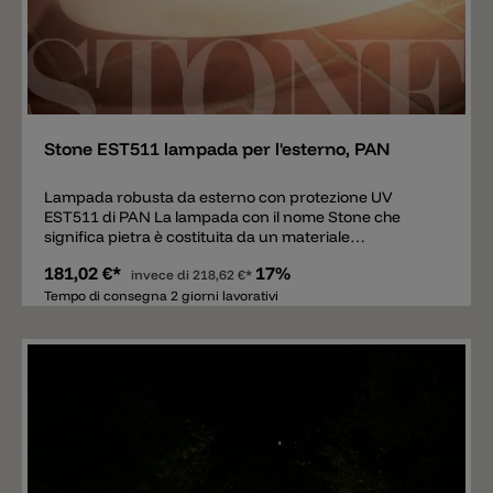
Aggiungere
Stone EST511 lampada per l'esterno, PAN
Lampada robusta da esterno con protezione UV
EST511 di PAN La lampada con il nome Stone che
significa pietra è costituita da un materiale
termoplastico robusto e resistente ai raggi UV. La
181,02 €*
17%
pietra ha una classe di protezione IP65 e può quindi
invece di
218,62 €*
essere utilizzata in modo ottimale all'aperto. La
Tempo di consegna 2 giorni lavorativi
lampada diffonde una luce piacevole e può essere
utilizzata come segnapasso flessibile e innovativo,
nonché come illuminazione efficace per giardini e
parchi. Dotato di 2x attacchi lampadine E27 e cavo di
alimentazione lungo 3m.