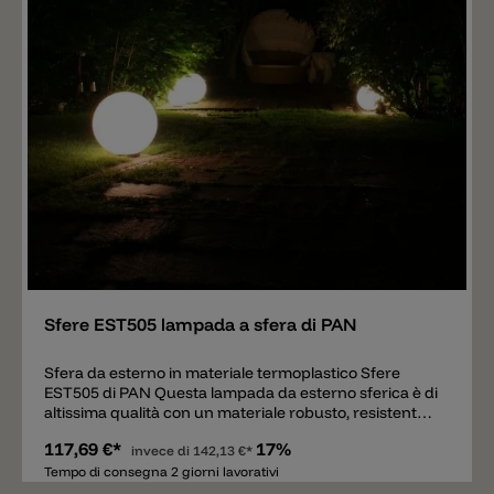
Aggiungere
Sfere EST505 lampada a sfera di PAN
Sfera da esterno in materiale termoplastico Sfere
EST505 di PAN Questa lampada da esterno sferica è di
altissima qualità con un materiale robusto, resistente
agli urti e ai raggi UV. La luce viene riprodotta in modo
117,69 €*
17%
calmo e distribuito uniformemente. La lampadina E27
invece di
142,13 €*
(non incluso) all’interno non è visibile. La classe di
Tempo di consegna 2 giorni lavorativi
protezione IP65 garantisce un'elevata resistenza agli