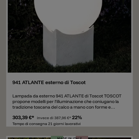
tempo di consegna indicato. Per domande siamo alla a
sua disposizione.
Aggiungere
941 ATLANTE esterno di Toscot
Lampada da esterno 941 ATLANTE di Toscot TOSCOT
propone modelli per l’illuminazione che coniugano la
tradizione toscana del calco a mano con forme e
decori che vanno dal classico al contemporaneo. Pezzi
303,39 €*
22%
unici fatti a mano utilizzando materiali di alta qualità e
invece di
387,96 €*
ponendo una particolare attenzione alla versatilità
Tempo di consegna 21 giorni lavorativi
d’impiego e alla coordinabilità. La cura dei decori e
delle finiture conferiscono ai prodotti particolare