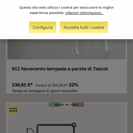
Questo sito web utilizza i cookie per assicurare la miglior
esperienza possibile.
Ulteriori informazioni...
Configura
Accetta tutti i cookie
Aggiungere
912 Novecento lampada a parete di Toscot
236,61 €*
22%
invece di
302,56 €*
Tempo di consegna 21 giorni lavorativi