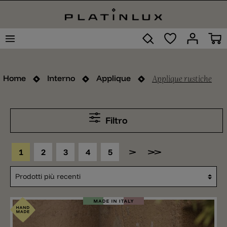
Applique rustiche
Home
Interno
Applique
Filtro
1
2
3
4
5