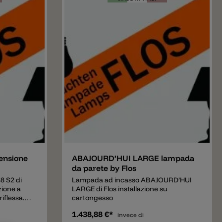
e di
parete in
 zincata.
icarbonato)
ore
ono
asparente o
llizzato
cie interna
llo
to)
letamente
marrone
Aggiungere
e esterno
ensione
ABAJOURD’HUI LARGE lampada
da parete by Flos
 S2 di
Lampada ad incasso ABAJOURD’HUI
zione a
LARGE di Flos installazione su
iflessa.
cartongesso
angoli in
1.438,88 €*
 120
invece di