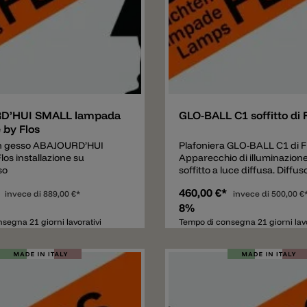
e
Aggiungere
D’HUI SMALL lampada
GLO-BALL C1 soffitto di 
 by Flos
in gesso ABAJOURD’HUI
Plafoniera GLO-BALL C1 di F
os installazione su
Apparecchio di illuminazion
so
soffitto a luce diffusa. Diffus
composto da un vetro opali
*
460,00 €*
invece di
889,00 €*
incamiciato, soffiato a bocca
invece di
500,00 €
finitura esterna acidata e d
8%
ghiera filettata in lega di all
segna 21 giorni lavorativi
Tempo di consegna 21 giorni lavo
pressofusa, con finitura gal
“cromatazione alodine”. Att
plafone composto da un el
stampato ad iniezione in po
rinforzato con il 30% di fibra 
supporto diffusore in lega di
pressofusa verniciato di colo