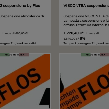
2 sospensione by Flos
VISCONTEA sospensione
ospensione atmosferica di
Sospensione VISCONTEA di 
Lampada a sospensione a l
diffusa. Struttura interna in 
verniciato a polvere bianco. 
*
1.720,40 €*
invece di
490,00 €*
in resina “cocoon” spruzzata
invece di
struttura, con protezione tr
8%
1.870,00 €*
realizzata a spruzzo alla fine 
segna 21 giorni lavorativi
Tempo di consegna 21 giorni lavo
lavorazione.