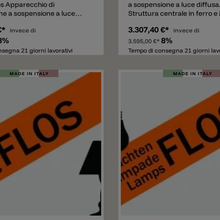
os Apparecchio di
a sospensione a luce diffusa
one a sospensione a luce
Struttura centrale in ferro e 
iflessa. Struttura composta
ottone, entrambi cromati o d
€*
3.307,40 €*
goli in alluminio lucidato
invece di
Attacco a soffitto e rosone di
invece di
60 lampadine Globolux
8%
8%
3.595,00 €*
oggiano attorno alla
segna 21 giorni lavorativi
Tempo di consegna 21 giorni lavo
Attacco a soffitto e rosone
e
Aggiungere