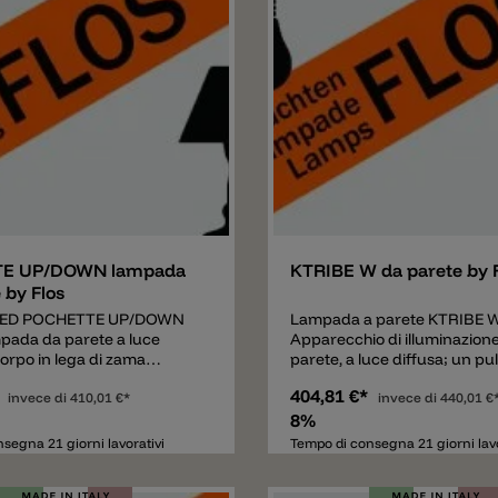
a liquido.
e
Aggiungere
E UP/DOWN lampada
KTRIBE W da parete by 
 by Flos
 LED POCHETTE UP/DOWN
Lampada a parete KTRIBE W 
mpada da parete a luce
Apparecchio di illuminazion
Corpo in lega di zama
parete, a luce diffusa; un pu
 verniciata a liquido nei
posto in prossimità del diffu
*
404,81 €*
gio opaco, bronzo oppure
invece di
410,01 €*
consente, tramite un dimme
invece di
440,01 €
a cromata in galvanica.
“remoto”, la regolazione dell’
8%
parete in acciaio stampato e
luminosa su quattro livelli. R
segna 21 giorni lavorativi
Tempo di consegna 21 giorni lavo
nco, riportante sia il
copertura in lega di Zama p
fissaggio a parete, che i
lucidata e cromata. Braccio 