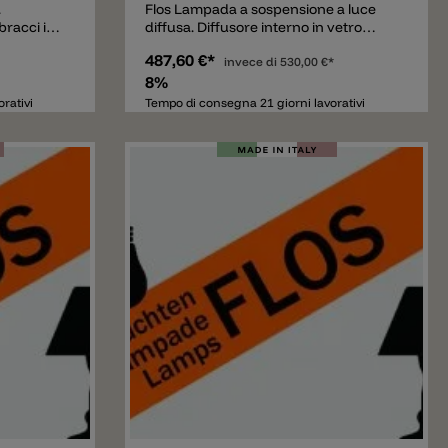
.
Flos Lampada a sospensione a luce
bracci in
diffusa. Diffusore interno in vetro
orati.
borosilicato pressato con finitura
487,60 €*
 acciaio.
acidata. Diffusore esterno in vetro
invece di
530,00 €*
trasparente pressato. Il supporto
8%
diffusore è in policarbonato
rativi
Tempo di consegna 21 giorni lavorativi
trasparente stampato ad iniezione.
Schermo antipolvere in policarbonato
trasparente fustellato. Rosone in ABS
bianco stampato ad iniezione, ed
attacco a soffitto di acciaio stampato e
zincato. Cavi di sospensione di acciaio.
Aggiungere