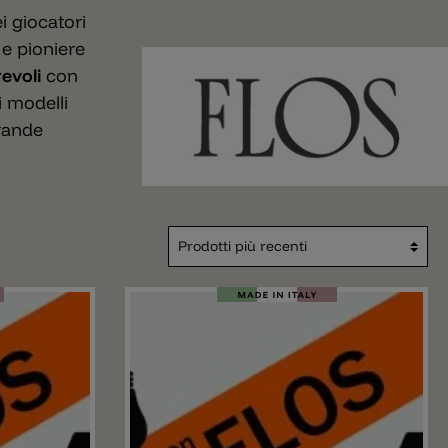
i giocatori
e pioniere
evoli
con
i modelli
rande