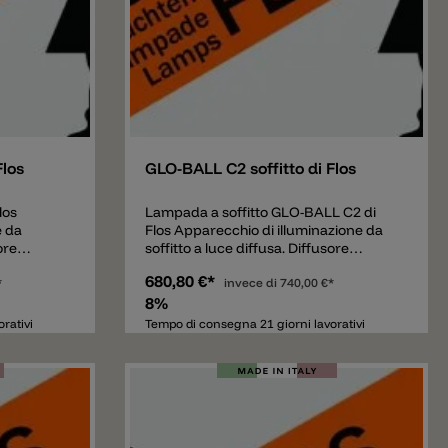
Aggiungere
Flos
GLO-BALL C2 soffitto di Flos
los
Lampada a soffitto GLO-BALL C2 di
e da
Flos Apparecchio di illuminazione da
ore
soffitto a luce diffusa. Diffusore
no
composto da un vetro opalino
680,80 €*
, con
*
incamiciato, soffiato a bocca, con
invece di
740,00 €*
a una
finitura esterna acidata e da una
8%
uminio
ghiera filettata in lega di alluminio
rativi
Tempo di consegna 21 giorni lavorativi
vanica
pressofusa, con finitura galvanica
acco a
“cromatazione alodine”. Attacco a
emento
plafone composto da un elemento
liammide
stampato ad iniezione in poliammide
di vetro e
rinforzato con il 30% di fibra di vetro e
 alluminio
supporto diffusore in lega di alluminio
re grigio
pressofusa verniciato di colore grigio