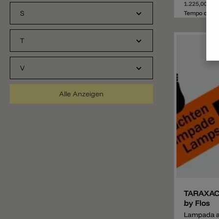
iniezione i
1.225,00 €*
Attacco a p
S
Tempo di con
T
V
Alle Anzeigen
Aggiunger
TARAXACU
by Flos
Lampada 