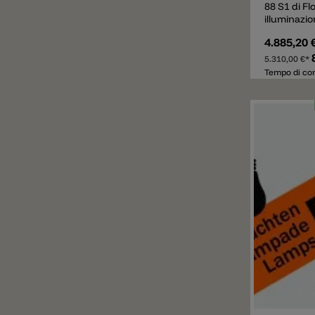
88 S1 di Fl
illuminazi
diretta e r
4.885,20 
da 20 trian
stampato. 
5.310,00 €*
chiare, all
Tempo di con
struttura. 
di acciaio.
Aggiunger