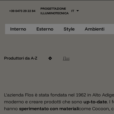
PROGETTAZIONE
+39 0473 29 22 84
IT
ILLUMINOTECNICA
Interno
Esterno
Style
Ambienti
Flos
Produttori da A-Z
L'azienda Flos è stata fondata nel 1962 in Alto Adig
moderno e creare prodotti che sono
up-to-date
. I
hanno
sperimentato con materiali
come Cocoon, ch