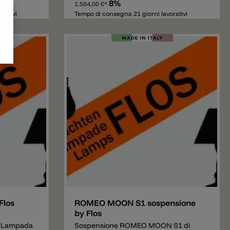
alloggiano
8%
1.564,00 €*
o a
rativi
Tempo di consegna 21 giorni lavorativi
Aggiungere
Flos
ROMEO MOON S1 sospensione
by Flos
s Lampada
Sospensione ROMEO MOON S1 di