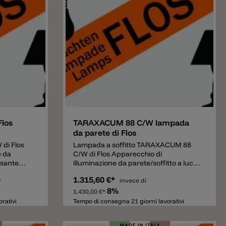
a liquido.
Aggiungere
Flos
TARAXACUM 88 C/W lampada
da parete di Flos
di Flos
Lampada a soffitto TARAXACUM 88
e da
C/W di Flos Apparecchio di
lsante
illuminazione da parete/soffitto a luce
sore
diretta e riflessa. Struttura composta
1.315,60 €*
r
*
di 5 triangoli in alluminio lucidato
invece di
intensità
stampato. 15 lampadine Globolux
8%
1.430,00 €*
osone di
chiare, alloggiano attorno alla
rativi
Tempo di consegna 21 giorni lavorativi
ressofusa
struttura. Attacco a parete/ soffitto e
e
rosone di acciaio.