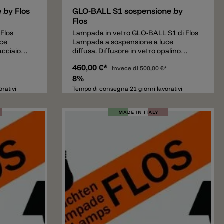
 by Flos
GLO-BALL S1 sospensione by
Flos
Flos
Lampada in vetro GLO-BALL S1 di Flos
uce
Lampada a sospensione a luce
acciaio
diffusa. Diffusore in vetro opalino
Diffusore
incamiciato, soffiato a bocca, con
460,00 €*
 sulla
finitura esterna acidata. Supporto
invece di
500,00 €*
asparente,
diffusore in policarbonato trasparente
8%
della
stampato ad iniezione. Rosone in
rativi
Tempo di consegna 21 giorni lavorativi
poliammide caricata con il 30% di fibra
di vetro stampato ad iniezione ed
attacco a plafone di acciaio stampato
e zincato. Cavo di sospensione di
acciaio.