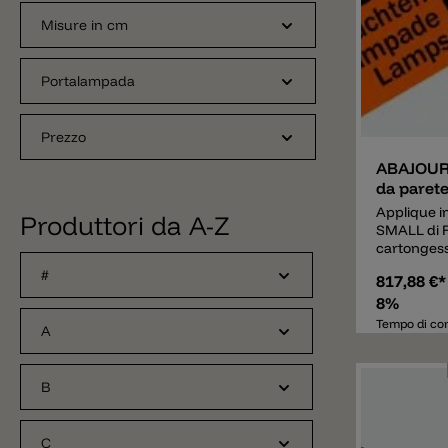
Misure in cm
Portalampada
Aggiunger
Prezzo
ABAJOUR
da parete
Applique 
Produttori da A-Z
SMALL di Fl
cartonges
#
817,88 €
8%
Tempo di con
A
B
C