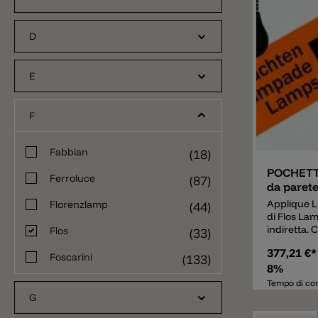
D
E
F
Aggiunger
Fabbian
(18)
POCHETT
Ferroluce
(87)
da parete
Applique
Florenzlamp
(44)
di Flos La
indiretta. 
Flos
(33)
pressofusa,
377,21 €
colori gri
Foscarini
(133)
con finitur
8%
Attacco a 
Tempo di con
zincato bia
G
sistema di 