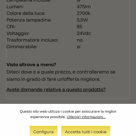
Lumen:
475lm
Colore della luce:
2700k
Potenza lampadina:
5,5W
CRI:
85
Voltaggio:
24Vdc
Trasformatore incluso:
no
Dimmerabile:
si
Visto altrove a meno?
Diteci dove e a quale prezzo, e controlleremo se
siamo in grado di fare un'offerta migliore.
Avete domande relative a questo prodotto?
Questo sito web utilizza i cookie per assicurare la miglior
esperienza possibile.
Ulteriori informazioni...
Configura
Accetta tutti i cookie