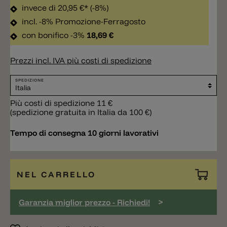
invece di
20,95 €*
(-8%)
incl. -8% Promozione-Ferragosto
con bonifico -3%
18,69 €
Prezzi incl. IVA più costi di spedizione
SPEDIZIONE
Più costi di spedizione 11 €
(spedizione gratuita in Italia da 100 €)
Tempo di consegna 10 giorni lavorativi
NEL CARRELLO
>
Garanzia miglior prezzo - Richiedi!