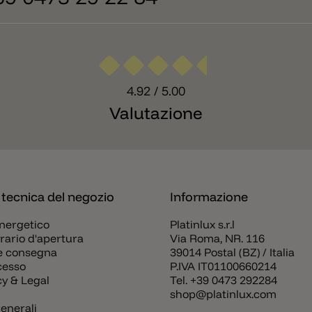
4.92
/ 5.00
Valutazione
 tecnica del negozio
Informazione
nergetico
Platinlux s.r.l
rario d'apertura
Via Roma, NR. 116
e consegna
39014 Postal (BZ) / Italia
ecesso
P.IVA IT01100660214
cy & Legal
Tel.
+39 0473 292284
shop@platinlux.com
enerali