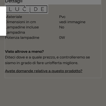
Dettagli
Materiale
Pvc
Dimensioni in cm
vedi immagine
Lampadine incluse
No
Lampadina
Potenza lampadine
0W
Visto altrove a meno?
Diteci dove e a quale prezzo, e controlleremo se
siamo in grado di fare un'offerta migliore.
Avete domande relative a questo prodotto?