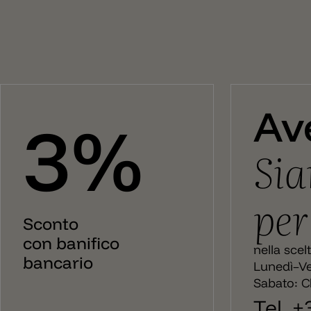
Av
3%
Sia
per
Sconto
con banifico
nella scel
bancario
Lunedì–Ve
Sabato: C
Tel. 