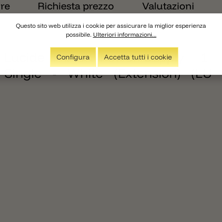
ore
Richiesta prezzo
Valutazioni
Questo sito web utilizza i cookie per assicurare la miglior esperienza
possibile.
Ulteriori informazioni...
1 Lucide TRACK Power supply - 1-
Configura
Accetta tutti i cookie
 Single - White (Extension) (LU