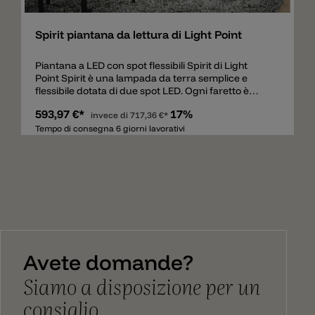
Spirit piantana da lettura di Light Point
Piantana a LED con spot flessibili Spirit di Light
Point Spirit è una lampada da terra semplice e
flessibile dotata di due spot LED. Ogni faretto è
dotato di un pulsante touch per l'accensione, lo
593,97 €*
17%
spegnimento e per dimmerare. La struttura è fatta
invece di
717,36 €*
in alluminio verniciato in nero, mentre i due faretti
Tempo di consegna 6 giorni lavorativi
sono di color oro rosa, titanio o ottone. La lampada
da terra diffonde un totale di 1100lm e ha un colore
della luce di 2700k. La piantana Spirit è un modello
ideale da lettura. C'è anche una lampada a
sospensione Spirit da abbinare alla lampada da
terra Spirit, che può essere utilizzata in varie aree.
Avete domande?
Siamo a disposizione per un
consiglio