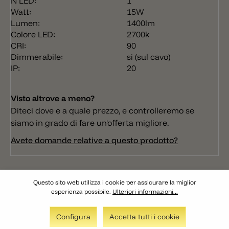
N LED:
1
Watt:
15W
Lumen:
1400lm
Colore LED:
2700k
CRI:
90
Dimmerabile:
si (sul cavo)
IP:
20
Visto altrove a meno?
Diteci dove e a quale prezzo, e controlleremo se
siamo in grado di fare un'offerta migliore.
Avete domande relative a questo prodotto?
Questo sito web utilizza i cookie per assicurare la miglior
esperienza possibile.
Ulteriori informazioni...
Configura
Accetta tutti i cookie